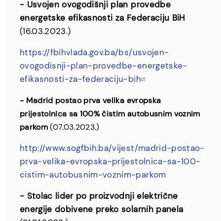
- Usvojen ovogodišnji plan provedbe
energetske efikasnosti za Federaciju BiH
(16.03.2023.)
https://fbihvlada.gov.ba/bs/usvojen-
ovogodisnji-plan-provedbe-energetske-
efikasnosti-za-federaciju-bih
- Madrid postao prva velika evropska
prijestolnica sa 100% čistim autobusnim voznim
parkom
(07.03.2023.)
http://www.sogfbih.ba/vijest/madrid-postao-
prva-velika-evropska-prijestolnica-sa-100-
cistim-autobusnim-voznim-parkom
- Stolac lider po proizvodnji električne
energije dobivene preko solarnih panela