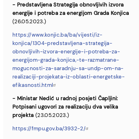
- Predstavljena Strategija obnovljivih izvora
energije i potreba za energijom Grada Konjica
(26.05.2023.)
https://www.konjic.ba/ba/vijesti/iz-
konjica/1304-predstavljena-strategija-
obnovljivih-izvora-energije-i-potreba-za-
energijom-grada-konjica,-te-razmatrane-
mogucnosti-za-saradnju-sa-undp-om-na-
realizaciji-projekata-iz-oblasti-energetske-
efikasnosti.html
- Ministar Nedić u radnoj posjeti Čapljini:
Potpisani ugovori za realizaciju dva velika
projekta
(23.05.2023.)
https://fmpu.gov.ba/3932-2/