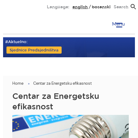
Skip
Language:
english
bosanski
Search
to
main
Menu
content
#Aktuelno:
Sjednice Predsjedništva
Home
Centar za Energetsku efikasnost
You
are
Centar za Energetsku
here
efikasnost