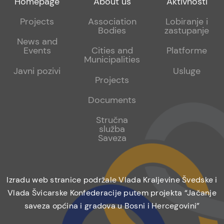
Homepage
About us
Aktivnosti
menu
sub
sub
Projects
Association
Lobiranje i
Bodies
zastupanje
1
2
News and
Events
Cities and
Platforme
Municipalities
Javni pozivi
Usluge
Projects
Documents
Stručna
služba
Saveza
Izradu web stranice podržale Vlada Kraljevine Švedske i
Vlada Švicarske Konfederacije putem projekta “Jačanje
saveza općina i gradova u Bosni i Hercegovini”