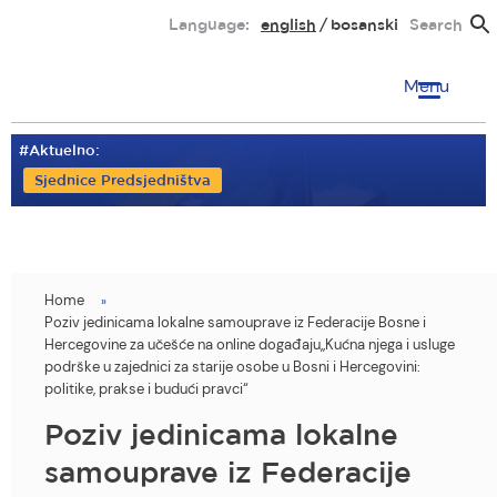
Skip
Language:
english
bosanski
Search
to
main
Menu
content
#Aktuelno:
Sjednice Predsjedništva
Home
You
Poziv jedinicama lokalne samouprave iz Federacije Bosne i
are
Hercegovine za učešće na online događaju„Kućna njega i usluge
podrške u zajednici za starije osobe u Bosni i Hercegovini:
here
politike, prakse i budući pravci“
Poziv jedinicama lokalne
samouprave iz Federacije