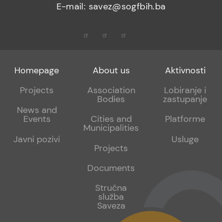
E-mail: savez@sogfbih.ba
Footer
Footer
Footer
Homepage
About us
Aktivnosti
menu
sub
sub
Projects
Association
Lobiranje i
Bodies
zastupanje
1
2
News and
Events
Cities and
Platforme
Municipalities
Javni pozivi
Usluge
Projects
Documents
Stručna
služba
Saveza