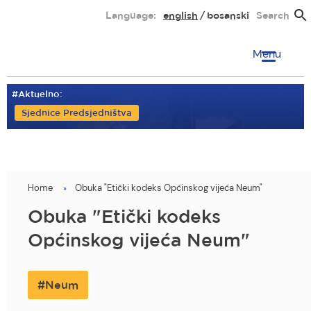
Skip
Language:
english
bosanski
Search
to
main
Menu
content
#Aktuelno:
Sjednice Predsjedništva
Home
Obuka "Etički kodeks Općinskog vijeća Neum"
You
are
Obuka "Etički kodeks
here
Općinskog vijeća Neum"
Neum