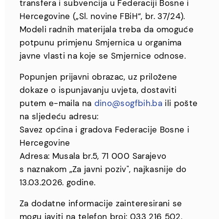
transfera i subvencija u Federaciji Bosne i
Hercegovine („Sl. novine FBiH“, br. 37/24).
Modeli radnih materijala treba da omoguće
potpunu primjenu Smjernica u organima
javne vlasti na koje se Smjernice odnose.
Popunjen prijavni obrazac, uz priložene
dokaze o ispunjavanju uvjeta, dostaviti
putem e-maila na
dino@sogfbih.ba
ili pošte
na sljedeću adresu:
Savez općina i gradova Federacije Bosne i
Hercegovine
Adresa: Musala br.5, 71 000 Sarajevo
s naznakom „Za javni poziv", najkasnije do
13.03.2026. godine.
Za dodatne informacije zainteresirani se
mogu javiti na telefon broj: 033 216 502,