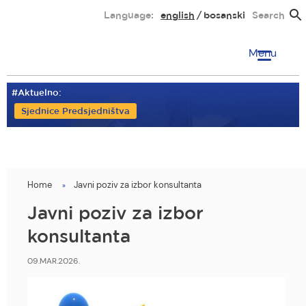
Skip
Language:
english
bosanski
Search
to
main
Menu
content
#Aktuelno:
Sjednice Predsjedništva
Home
Javni poziv za izbor konsultanta
You
are
Javni poziv za izbor
here
konsultanta
09.MAR.2026.