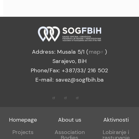
Address: Musala 5/1 (
map
)
Sarajevo, BiH
Phone/Fax: +387/33/ 216 502
E-mail: savez@sogfbih.ba
Footer
Footer
Footer
Homepage
About us
Aktivnosti
menu
sub
sub
Projects
Association
Lobiranje i
Bodies
zastupanje