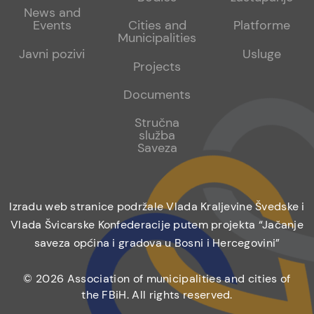
1
2
News and
Events
Cities and
Platforme
Municipalities
Javni pozivi
Usluge
Projects
Documents
Stručna
služba
Saveza
Izradu web stranice podržale Vlada Kraljevine Švedske i
Vlada Švicarske Konfederacije putem projekta “Jačanje
saveza općina i gradova u Bosni i Hercegovini”
© 2026 Association of municipalities and cities of
the FBiH. All rights reserved.