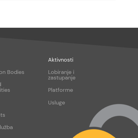
Footer
Aktivnosti
sub
ion Bodies
Lobiranje i
zastupanje
2
d
ities
Platforme
Usluge
ts
lužba