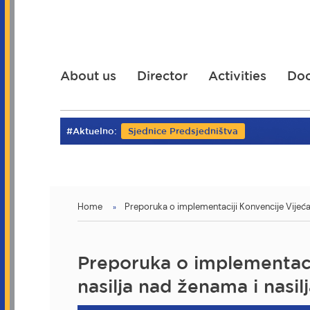
Skip
to
main
content
About us
Director
Activities
Do
#Aktuelno:
Sjednice Predsjedništva
You
Home
Preporuka o implementaciji Konvencije Vijeća 
are
here
Preporuka o implementacij
nasilja nad ženama i nasil