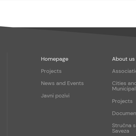
Footer
Footer
Homepage
About us
menu
sub
Projects
Associat
1
News and Events
Cities an
Municipal
Javni pozivi
Projects
Documen
Stručna s
Saveza