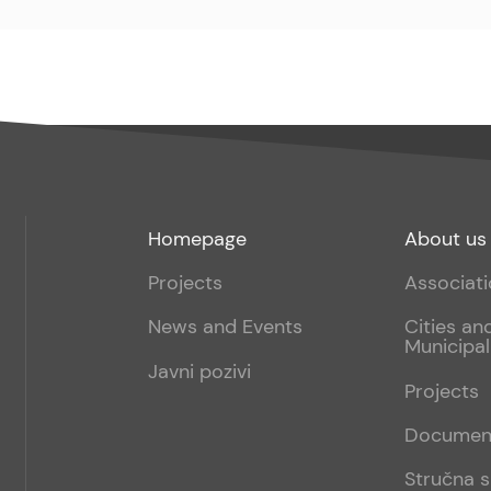
Footer
Footer
Homepage
About us
menu
sub
Projects
Associat
1
News and Events
Cities an
Municipal
Javni pozivi
Projects
Documen
Stručna s