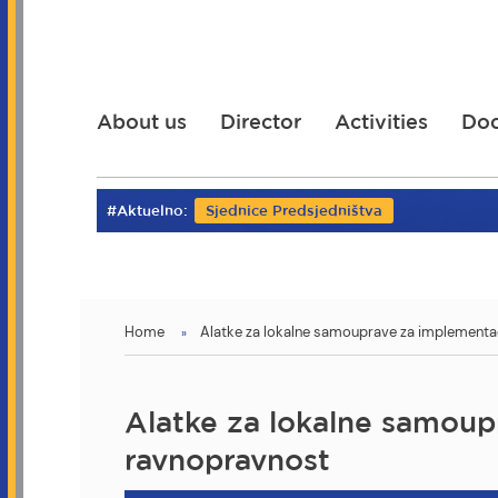
Skip
to
main
content
About us
Director
Activities
Do
#Aktuelno:
Sjednice Predsjedništva
You
Home
Alatke za lokalne samouprave za implementac
are
here
Alatke za lokalne samoup
ravnopravnost