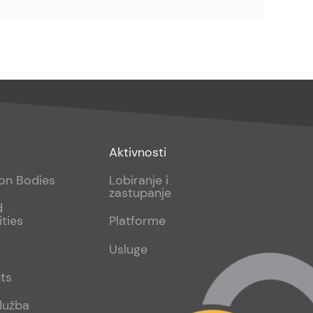
Footer
Aktivnosti
sub
ion Bodies
Lobiranje i
zastupanje
2
d
ities
Platforme
Usluge
ts
lužba