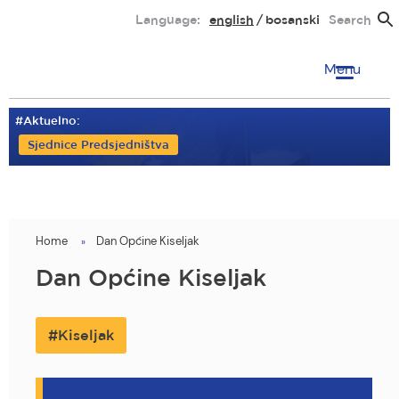
Skip
Language:
english
bosanski
Search
to
main
Menu
content
#Aktuelno:
Sjednice Predsjedništva
Home
Dan Općine Kiseljak
You
are
Dan Općine Kiseljak
here
Kiseljak