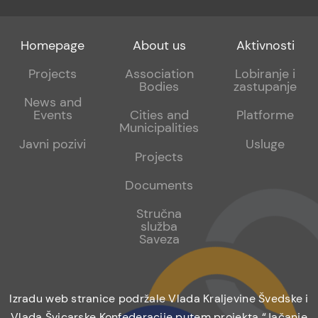
Footer
Footer
Footer
Homepage
About us
Aktivnosti
menu
sub
sub
Projects
Association
Lobiranje i
Bodies
zastupanje
1
2
News and
Events
Cities and
Platforme
Municipalities
Javni pozivi
Usluge
Projects
Documents
Stručna
služba
Saveza
Izradu web stranice podržale Vlada Kraljevine Švedske i
Vlada Švicarske Konfederacije putem projekta “Jačanje