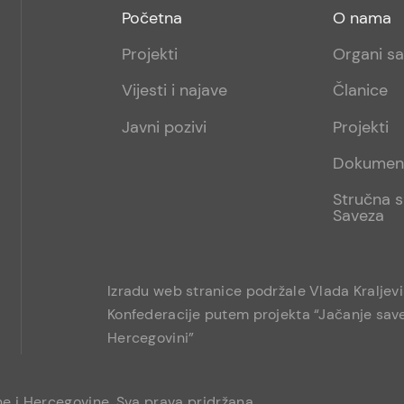
Footer
Footer
Početna
O nama
menu
sub
Projekti
Organi s
1
Vijesti i najave
Članice
Javni pozivi
Projekti
Dokumen
Stručna s
Saveza
Izradu web stranice podržale Vlada Kraljev
Konfederacije putem projekta “Jačanje save
Hercegovini”
e i Hercegovine. Sva prava pridržana.