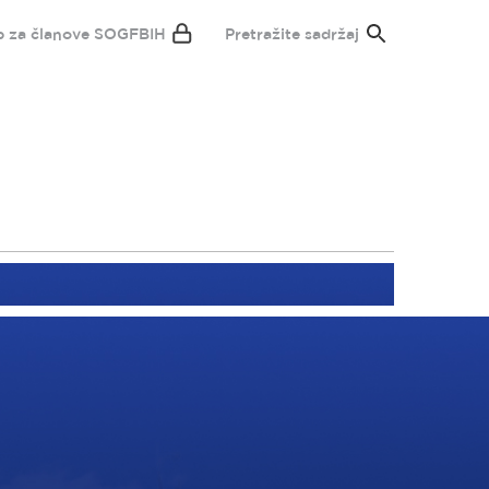
p za članove SOGFBIH
Pretražite sadržaj