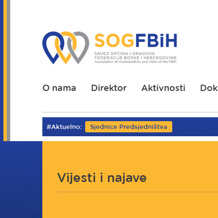
Skoči
na
glavni
sadržaj
O nama
Direktor
Aktivnosti
Dok
#Aktuelno:
Sjednice Predsjedništva
Vijesti i najave