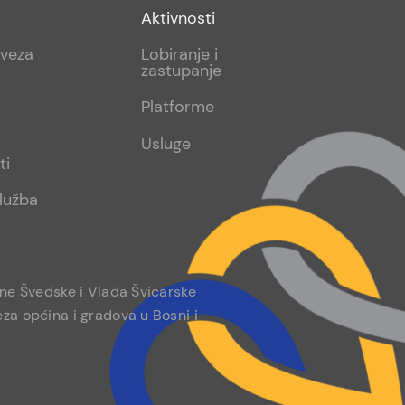
Footer
Aktivnosti
sub
aveza
Lobiranje i
zastupanje
2
Platforme
Usluge
ti
lužba
ine Švedske i Vlada Švicarske
za općina i gradova u Bosni i