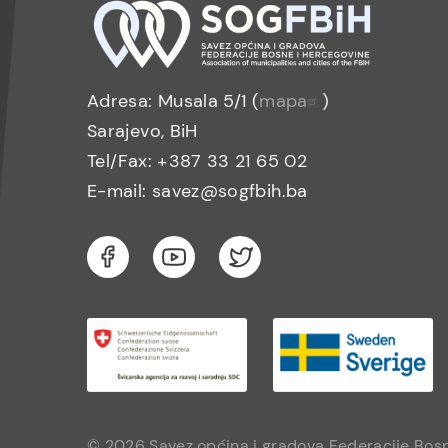
Adresa: Musala 5/1 (
mapa
)
Sarajevo, BiH
Tel/Fax: +387 33 21 65 02
E-mail: savez@sogfbih.ba
© 2026 Savez općina i gradova Federacije Bosn