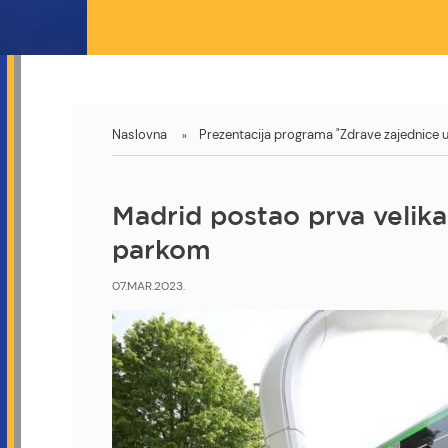
You
Naslovna
Prezentacija programa "Zdrave zajednice u 
are
here
Madrid postao prva velik
parkom
07.MAR.2023.