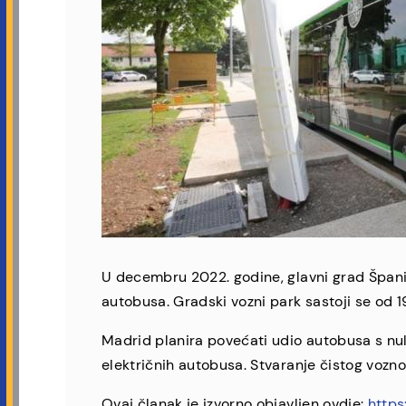
U decembru 2022. godine, glavni grad Špani
autobusa. Gradski vozni park sastoji se od 
Madrid planira povećati udio autobusa s nu
električnih autobusa. Stvaranje čistog vozno
Ovaj članak je izvorno objavljen ovdje:
https