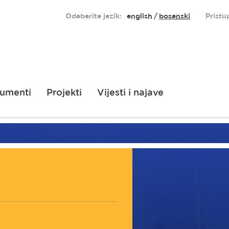
Odaberite jezik:
english
bosanski
Pristu
umenti
Projekti
Vijesti i najave