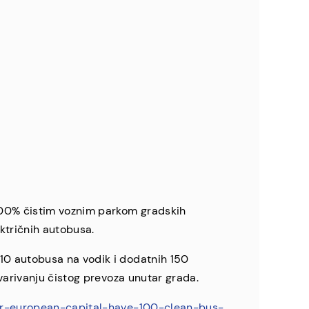
 100% čistim voznim parkom gradskih
ktričnih autobusa.
10 autobusa na vodik i dodatnih 150
varivanju čistog prevoza unutar grada.
jor-european-capital-have-100-clean-bus-