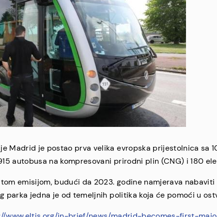
je Madrid je postao prva velika evropska prijestolnica sa
1915 autobusa na kompresovani prirodni plin (CNG) i 180 ele
ltom emisijom, budući da 2023. godine namjerava nabaviti 
g parka jedna je od temeljnih politika koja će pomoći u ost
://www.eltis.org/in-brief/news/madrid-becomes-first-ma