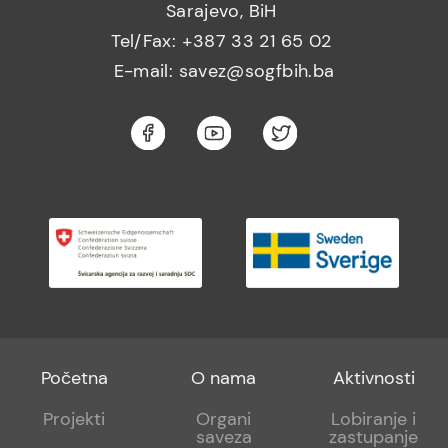
Sarajevo, BiH
Tel/Fax: +387 33 21 65 02
E-mail: savez@sogfbih.ba
Footer
Footer
Footer
Početna
O nama
Aktivnosti
menu
sub
sub
Projekti
Organi
Lobiranje i
saveza
zastupanje
1
2