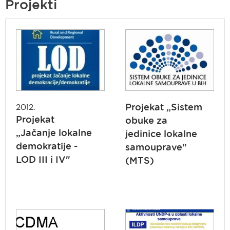
are
Projekti
here
2012.
Projekat „Sistem
Projekat
obuke za
„Jačanje lokalne
jedinice lokalne
demokratije -
samouprave"
LOD III i IV"
(MTS)