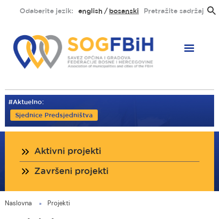
Skoči
Odaberite jezik:
english
bosanski
Pretražite sadržaj
na
glavni
sadržaj
#Aktuelno:
Sjednice Predsjedništva
Projekti
Aktivni projekti
Završeni projekti
Naslovna
Projekti
You